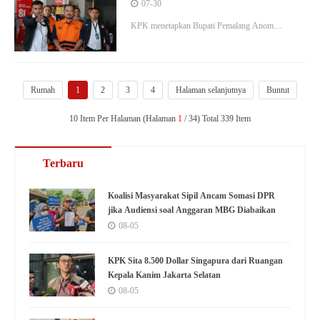
dan Staf KPK Jadi Tersangka
07-30
Pemerasan
KPK menetapkan Bupati Pemalang Anom
Widiyantoro sebagai tersangka pemerasan ke
perangkat daerah dan swasta. Staf KPK juga jadi
tersangka pemerasan.
Rumah
1
2
3
4
Halaman selanjutnya
Buntut
10 Item Per Halaman (Halaman
1
/ 34) Total 339 Item
Terbaru
Koalisi Masyarakat Sipil Ancam Somasi DPR
jika Audiensi soal Anggaran MBG Diabaikan
08-05
KPK Sita 8.500 Dollar Singapura dari Ruangan
Kepala Kanim Jakarta Selatan
08-05