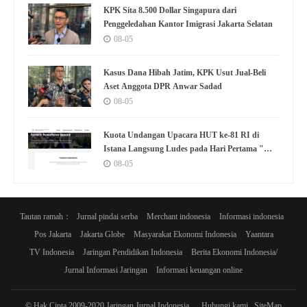
KPK Sita 8.500 Dollar Singapura dari
Penggeledahan Kantor Imigrasi Jakarta Selatan
08-05
Kasus Dana Hibah Jatim, KPK Usut Jual-Beli
Aset Anggota DPR Anwar Sadad
08-05
Kuota Undangan Upacara HUT ke-81 RI di
Istana Langsung Ludes pada Hari Pertama "War
Tiket"
08-05
Tautan ramah：
Jurnal pindai serba
Merchant indonesia
Informasi indonesia
Pos Jakarta
Jakarta Globe
Masyarakat Ekonomi Indonesia
Yaantara
TV Indonesia
Jaringan Pendidikan Indonesia
Berita Ekonomi Indonesia/
Jurnal Informasi Jaringan
Informasi keuangan online
© Hak Cipta 2009-2020 Jaringan Jurnal Indonesia
Hubungi kami
SiteMap