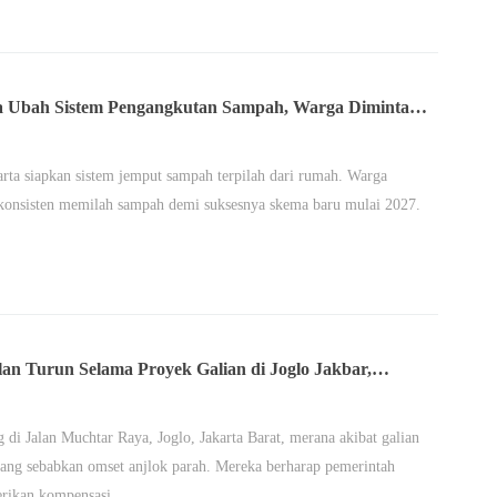
a Ubah Sistem Pengangkutan Sampah, Warga Diminta
ten Memilah dari Rumah
rta siapkan sistem jemput sampah terpilah dari rumah. Warga
konsisten memilah sampah demi suksesnya skema baru mulai 2027.
lan Turun Selama Proyek Galian di Joglo Jakbar,
ng Berharap Ada Perhatian Pemerintah
 di Jalan Muchtar Raya, Joglo, Jakarta Barat, merana akibat galian
ang sebabkan omset anjlok parah. Mereka berharap pemerintah
erikan kompensasi.