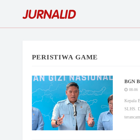
PERISTIWA GAME
BGN Be
Agustu
08-06
Kepala 
SLHS. Da
terancam