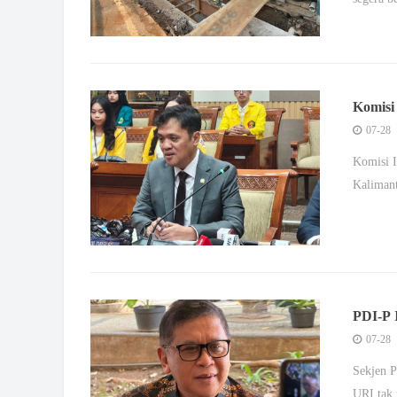
Komisi
07-28
Komisi I
Kalimant
PDI-P 
Lemha
07-28
Sekjen P
URI tak