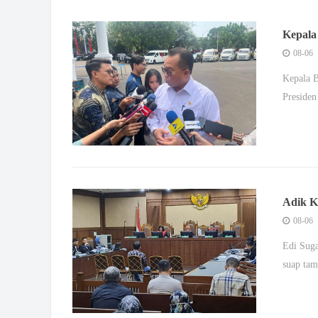
Kepala
yang d
08-06
Kepala B
Presiden
Adik K
Sidang
08-06
Edi Suga
suap tam