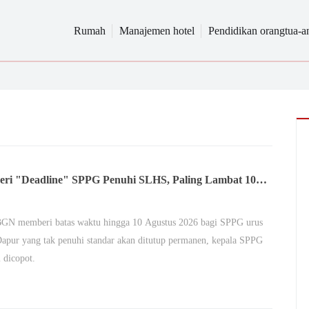
Rumah
Manajemen hotel
Pendidikan orangtua-a
ri "Deadline" SPPG Penuhi SLHS, Paling Lambat 10
s
BGN memberi batas waktu hingga 10 Agustus 2026 bagi SPPG urus
pur yang tak penuhi standar akan ditutup permanen, kepala SPPG
 dicopot.