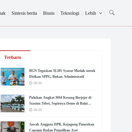
nak
Sintesis berita
Bisnis
Teknologi
Lebih
Terbaru
BGN Tegaskan SLHS Syarat Mutlak untuk
Dirikan SPPG, Bukan Administratif
08-06
Puluhan Angkot M44 Kosong Berjejer di
Stasiun Tebet, Sopirnya Demo di Balai
Kota Jakarta
08-06
Jawab Anggota DPR, Kejagung Pamerkan
Capaian Badan Pemulihan Aset