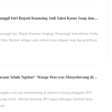
nggil Istri Bupati Kuansing Jadi Saksi Kasus Suap dan
ikasi Suhardiman Amby
anggil istri Bupati Kuantan Singingi (Kuansing) Suhardiman Amby
Yulia Herman sebagai saksi terkait kasus dugaan suap dan gratifikasi.
raan Selalu Ngebut" Warga Was-was Menyeberang di
n Crossing Tendean
engaku was-was menyeberang di pelican crossing pengganti JPO
yang roboh. Mereka berharap JPO segera dibangun kembali demi
tan.