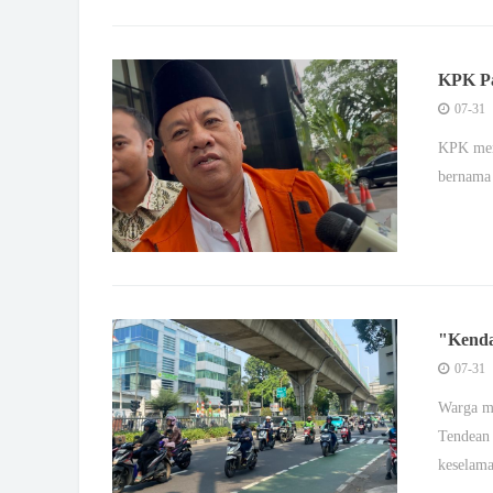
KPK Pa
Gratif
07-31
KPK mem
bernama 
"Kenda
Pelica
07-31
Warga m
Tendean 
keselama