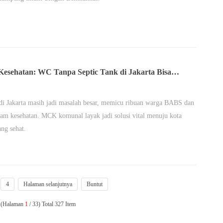
Kesehatan: WC Tanpa Septic Tank di Jakarta Bisa
rparah TBC-Polio
 di Jakarta masih jadi masalah besar, memicu ribuan warga BABS dan
m kesehatan. MCK komunal layak jadi solusi vital menuju kota
ang sehat.
4
Halaman selanjutnya
Buntut
n (Halaman
1
/ 33) Total 327 Item