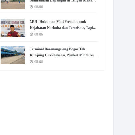
Manfaatkan Lapangan di Tengah Makam
untuk Olahraga dan Kumpul
08-06
MUI: Hukuman Mati Pernah untuk
Kejahatan Narkoba dan Terorisme, Tapi
Belum untuk Koruptor
08-06
Terminal Baranangsiang Bogor Tak
Kunjung Direvitalisasi, Pemkot Minta Aset
Dikembalikan
08-06