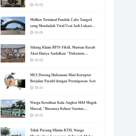
08-06
Melihat Terminal Pondok Cabe Tangsel
yang Mendadak Viral Usai Jadi Lokasi
Syuting No Na
08-06
Sidang Klaim BPJS Fiktif, Mantan Kacab
Akui Hanya Andalkan "Dokumen
Lengkap" untuk Disetujui
08-06
MUI Dorong Hukuman Mati Koruptor
Berjalan Paralel dengan Perampasan Aset
08-06
Warga Kesulitan Kala Angkot M44 Mogok
Massal, "Biasanya Keluar Stasiun
Langsung Nemu"
08-06
Teluk Pucung Minim RTH, Warga