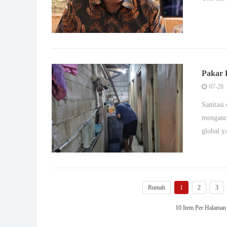
Pakar 
Mempe
07-28
Sanitasi
menganca
global y
Rumah
1
2
3
10 Item Per Halama