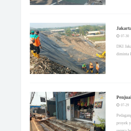
Jakart
Konsis
07-30
DKI Jaka
diminta 
Penjua
Pedaga
07-29
Pedagang
proyek y
segera b