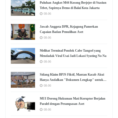
Puluhan Angkot M44 Kosong Berjejer di Stasiun
Tebet, Sopirnya Demo di Balai Kota Jakarta
08-06
Jawab Anggota DPR, Kejagung Pamerkan
Capaian Badan Pemulihan Aset
08-06
Melihat Terminal Pondok Cabe Tangsel yang
Mendadak Viral Usai Jadi Lokasi Syuting No Na
08-06
Sidang Klaim BPJS Fiktif, Mantan Kacab Akui
Hanya Andalkan "Dokumen Lengkap" untuk
Disetujui
08-06
MUI Dorong Hukuman Mati Koruptor Berjalan
Paralel dengan Perampasan Aset
08-06