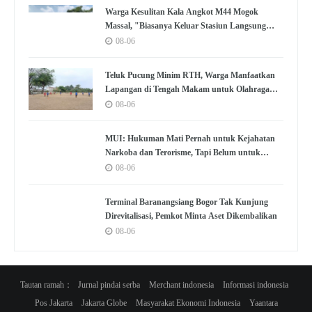
Warga Kesulitan Kala Angkot M44 Mogok
Massal, "Biasanya Keluar Stasiun Langsung
Nemu"
08-06
Teluk Pucung Minim RTH, Warga Manfaatkan
Lapangan di Tengah Makam untuk Olahraga
dan Kumpul
08-06
MUI: Hukuman Mati Pernah untuk Kejahatan
Narkoba dan Terorisme, Tapi Belum untuk
Koruptor
08-06
Terminal Baranangsiang Bogor Tak Kunjung
Direvitalisasi, Pemkot Minta Aset Dikembalikan
08-06
Tautan ramah：
Jurnal pindai serba
Merchant indonesia
Informasi indonesia
Pos Jakarta
Jakarta Globe
Masyarakat Ekonomi Indonesia
Yaantara