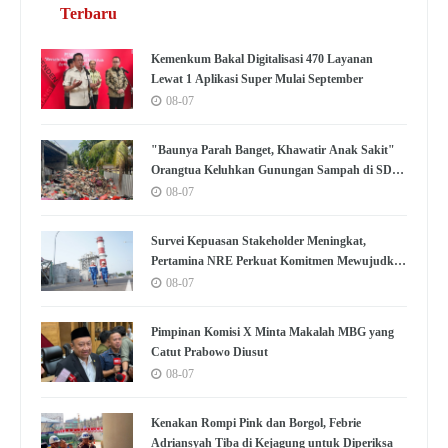
Terbaru
Kemenkum Bakal Digitalisasi 470 Layanan
Lewat 1 Aplikasi Super Mulai September
08-07
"Baunya Parah Banget, Khawatir Anak Sakit"
Orangtua Keluhkan Gunungan Sampah di SDN
Kedaung Kali Angke
08-07
Survei Kepuasan Stakeholder Meningkat,
Pertamina NRE Perkuat Komitmen Mewujudkan
Transisi Energi Berkelanjutan
08-07
Pimpinan Komisi X Minta Makalah MBG yang
Catut Prabowo Diusut
08-07
Kenakan Rompi Pink dan Borgol, Febrie
Adriansyah Tiba di Kejagung untuk Diperiksa