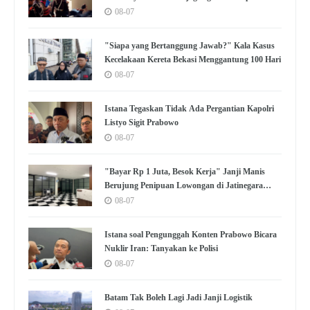
08-07
"Siapa yang Bertanggung Jawab?" Kala Kasus
Kecelakaan Kereta Bekasi Menggantung 100 Hari
08-07
Istana Tegaskan Tidak Ada Pergantian Kapolri
Listyo Sigit Prabowo
08-07
"Bayar Rp 1 Juta, Besok Kerja" Janji Manis
Berujung Penipuan Lowongan di Jatinegara
Jaktim
08-07
Istana soal Pengunggah Konten Prabowo Bicara
Nuklir Iran: Tanyakan ke Polisi
08-07
Batam Tak Boleh Lagi Jadi Janji Logistik