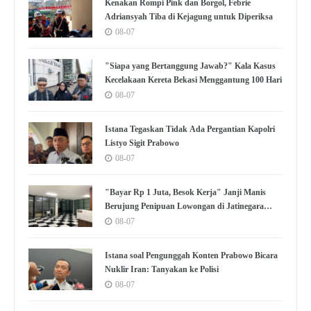
Kenakan Rompi Pink dan Borgol, Febrie
Adriansyah Tiba di Kejagung untuk Diperiksa
08-07
"Siapa yang Bertanggung Jawab?" Kala Kasus
Kecelakaan Kereta Bekasi Menggantung 100 Hari
08-07
Istana Tegaskan Tidak Ada Pergantian Kapolri
Listyo Sigit Prabowo
08-07
"Bayar Rp 1 Juta, Besok Kerja" Janji Manis
Berujung Penipuan Lowongan di Jatinegara
Jaktim
08-07
Istana soal Pengunggah Konten Prabowo Bicara
Nuklir Iran: Tanyakan ke Polisi
08-07