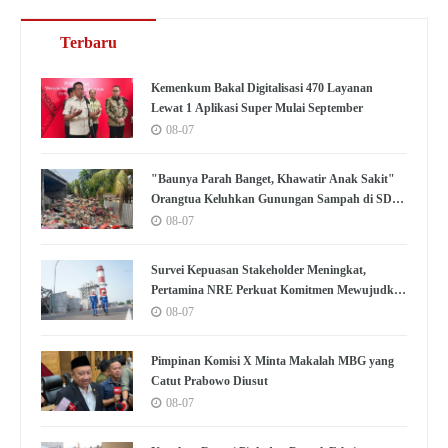
Terbaru
Kemenkum Bakal Digitalisasi 470 Layanan
Lewat 1 Aplikasi Super Mulai September
08-07
"Baunya Parah Banget, Khawatir Anak Sakit"
Orangtua Keluhkan Gunungan Sampah di SDN
Kedaung Kali Angke
08-07
Survei Kepuasan Stakeholder Meningkat,
Pertamina NRE Perkuat Komitmen Mewujudkan
Transisi Energi Berkelanjutan
08-07
Pimpinan Komisi X Minta Makalah MBG yang
Catut Prabowo Diusut
08-07