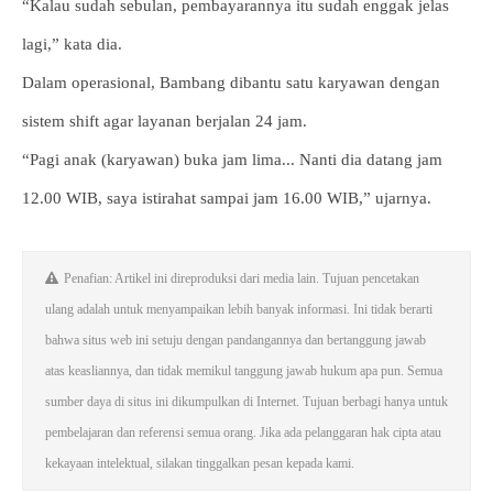
“Kalau sudah sebulan, pembayarannya itu sudah enggak jelas
lagi,” kata dia.
Dalam operasional, Bambang dibantu satu karyawan dengan
sistem shift agar layanan berjalan 24 jam.
“Pagi anak (karyawan) buka jam lima... Nanti dia datang jam
12.00 WIB, saya istirahat sampai jam 16.00 WIB,” ujarnya.
Penafian: Artikel ini direproduksi dari media lain. Tujuan pencetakan
ulang adalah untuk menyampaikan lebih banyak informasi. Ini tidak berarti
bahwa situs web ini setuju dengan pandangannya dan bertanggung jawab
atas keasliannya, dan tidak memikul tanggung jawab hukum apa pun. Semua
sumber daya di situs ini dikumpulkan di Internet. Tujuan berbagi hanya untuk
pembelajaran dan referensi semua orang. Jika ada pelanggaran hak cipta atau
kekayaan intelektual, silakan tinggalkan pesan kepada kami.