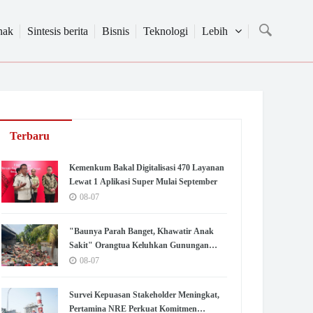
nak
Sintesis berita
Bisnis
Teknologi
Lebih
Terbaru
Kemenkum Bakal Digitalisasi 470 Layanan
Lewat 1 Aplikasi Super Mulai September
08-07
"Baunya Parah Banget, Khawatir Anak
Sakit" Orangtua Keluhkan Gunungan
Sampah di SDN Kedaung Kali Angke
08-07
Survei Kepuasan Stakeholder Meningkat,
Pertamina NRE Perkuat Komitmen