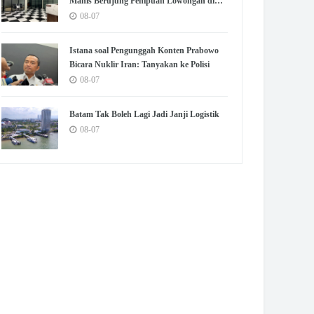
Manis Berujung Penipuan Lowongan di
Jatinegara Jaktim
08-07
Istana soal Pengunggah Konten Prabowo
Bicara Nuklir Iran: Tanyakan ke Polisi
08-07
Batam Tak Boleh Lagi Jadi Janji Logistik
08-07