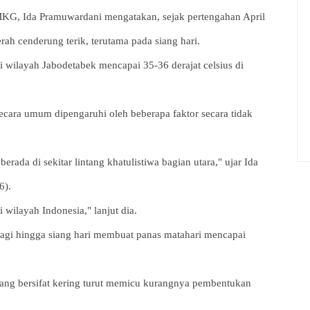
BMKG, Ida Pramuwardani mengatakan, sejak pertengahan April
ah cenderung terik, terutama pada siang hari.
 wilayah Jabodetabek mencapai 35-36 derajat celsius di
secara umum dipengaruhi oleh beberapa faktor secara tidak
berada di sekitar lintang khatulistiwa bagian utara," ujar Ida
6).
 wilayah Indonesia," lanjut dia.
pagi hingga siang hari membuat panas matahari mencapai
 yang bersifat kering turut memicu kurangnya pembentukan