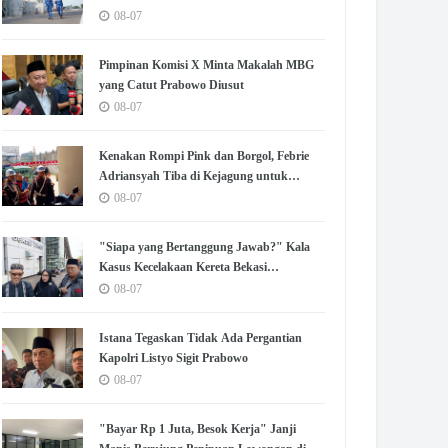
Mewujudkan Transisi Energi
08-07
Berkelanjutan
Pimpinan Komisi X Minta Makalah MBG
yang Catut Prabowo Diusut
08-07
Kenakan Rompi Pink dan Borgol, Febrie
Adriansyah Tiba di Kejagung untuk
Diperiksa
08-07
"Siapa yang Bertanggung Jawab?" Kala
Kasus Kecelakaan Kereta Bekasi
Menggantung 100 Hari
08-07
Istana Tegaskan Tidak Ada Pergantian
Kapolri Listyo Sigit Prabowo
08-07
"Bayar Rp 1 Juta, Besok Kerja" Janji