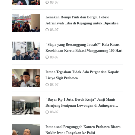
08-07
Kenakan Rompi Pink dan Borgol, Febrie
Adriansyah Tiba di Kejagung untuk Diperiksa
08-07
"Siapa yang Bertanggung Jawab?" Kala Kasus
Kecelakaan Kereta Bekasi Menggantung 100 Hari
08-07
Istana Tegaskan Tidak Ada Pergantian Kapolri
Listyo Sigit Prabowo
08-07
"Bayar Rp 1 Juta, Besok Kerja" Janji Manis
Berujung Penipuan Lowongan di Jatinegara
Jaktim
08-07
Istana soal Pengunggah Konten Prabowo Bicara
Nuklir Iran: Tanyakan ke Polisi