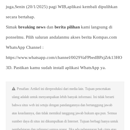
juga,Senin (20/1/2025) pagi WIB,aplikasi kembali dipulihkan
secara bertahap.
Simak
breaking news
dan
berita pilihan
kami langsung di
ponselmu. Pilih saluran andalanmu akses berita Kompas.com
WhatsApp Channel :
https://www.whatsapp.com/channel/0029VaFPbedBPzjZrk13HO
3D. Pastikan kamu sudah install aplikasi WhatsApp ya.
Penafian: Artikel ini direproduksi dari media lain. Tujuan pencetakan
ulang adalah untuk menyampaikan lebih banyak informasi. Ini tidak berarti
bahwa situs web ini setuju dengan pandangannya dan bertanggung jawab
atas keasliannya, dan tidak memikul tanggung jawab hukum apa pun. Semua
sumber daya di situs ini dikumpulkan di Internet. Tujuan berbagi hanya untuk
pembelajaran dan referensi semua orang. Jika ada pelanggaran hak cipta atau