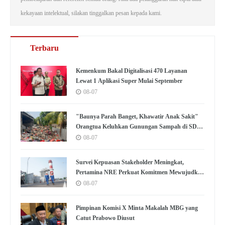
kekayaan intelektual, silakan tinggalkan pesan kepada kami.
Terbaru
Kemenkum Bakal Digitalisasi 470 Layanan
Lewat 1 Aplikasi Super Mulai September
08-07
"Baunya Parah Banget, Khawatir Anak Sakit"
Orangtua Keluhkan Gunungan Sampah di SDN
Kedaung Kali Angke
08-07
Survei Kepuasan Stakeholder Meningkat,
Pertamina NRE Perkuat Komitmen Mewujudkan
Transisi Energi Berkelanjutan
08-07
Pimpinan Komisi X Minta Makalah MBG yang
Catut Prabowo Diusut